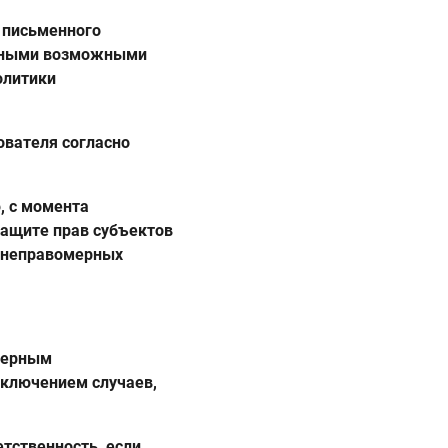
о письменного
е иными возможными
олитики
вателя согласно
, с момента
защите прав субъектов
и неправомерных
омерным
сключением случаев,
тственность, если