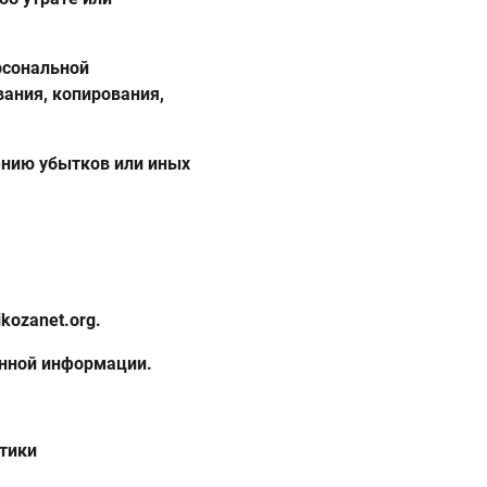
рсональной
ания, копирования,
ению убытков или иных
kozanet.org.
анной информации.
итики