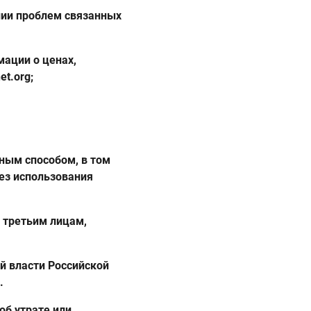
нии проблем связанных
мации о ценах,
t.org;
ным способом, в том
ез использования
 третьим лицам,
й власти Российской
.
об утрате или