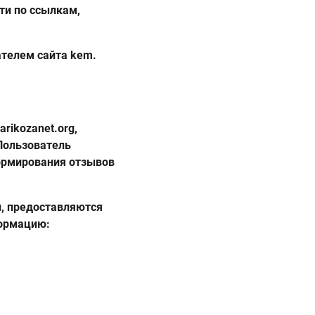
ти по ссылкам,
ателем сайта kem.
rikozanet.org,
Пользователь
формирования отзывов
и, предоставляются
формацию: