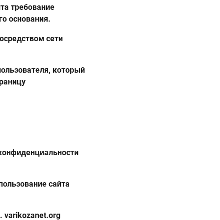
та требование
го основания.
посредством сети
пользователя, который
траницу
й конфиденциальности
пользование сайта
 varikozanet.org