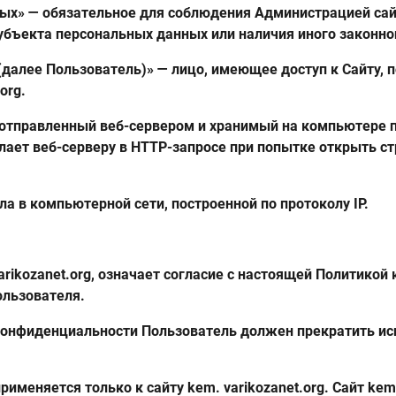
ных» — обязательное для соблюдения Администрацией сай
субъекта персональных данных или наличия иного законно
g (далее Пользователь)» — лицо, имеющее доступ к Сайту, 
org.
, отправленный веб-сервером и хранимый на компьютере 
лает веб-серверу в HTTP-запросе при попытке открыть с
зла в компьютерной сети, построенной по протоколу IP.
varikozanet.org, означает согласие с настоящей Политико
ользователя.
и конфиденциальности Пользователь должен прекратить ис
меняется только к сайту kem. varikozanet.org. Сайт kem.