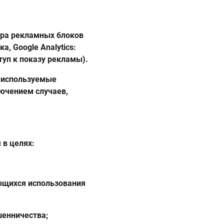
тра рекламных блоков
, Google Analytics:
туп к показу рекламы).
, используемые
лючением случаев,
 в целях:
ающихся использования
шенничества;