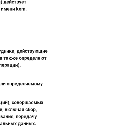
) действует
 имени kem.
рудники, действующие
 а также определяют
перации),
 или определяемому
аций), совершаемых
, включая сбор,
ование, передачу
нальных данных.