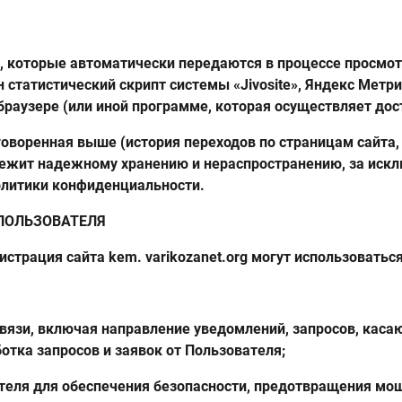
ые, которые автоматически передаются в процессе просмо
статистический скрипт системы «Jivosite», Яндекс Метрика
 браузере (или иной программе, которая осуществляет дос
говоренная выше (история переходов по страницам сайта
длежит надежному хранению и нераспространению, за иск
Политики конфиденциальности.
ПОЛЬЗОВАТЕЛЯ
трация сайта kem. varikozanet.org могут использоваться
 связи, включая направление уведомлений, запросов, кас
аботка запросов и заявок от Пользователя;
теля для обеспечения безопасности, предотвращения мо