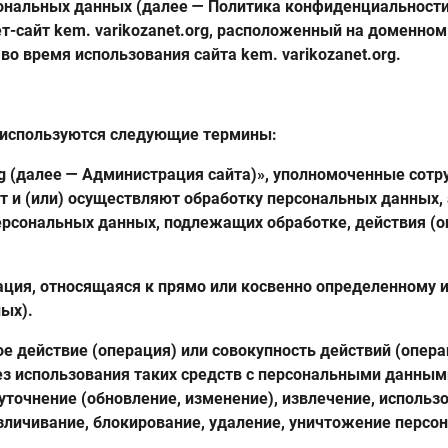
нальных данных (далее — Политика конфиденциальности
т-сайт kem. varikozanet.org, расположенный на доменном
 во время использования сайта kem. varikozanet.org.
 используются следующие термины:
org (далее — Администрация сайта)», уполномоченные сот
т и (или) осуществляют обработку персональных данных,
ерсональных данных, подлежащих обработке, действия (о
ация, относящаяся к прямо или косвенно определенному
ых).
ое действие (операция) или совокупность действий (опер
ез использования таких средств с персональными данными
 уточнение (обновление, изменение), извлечение, использ
езличивание, блокирование, удаление, уничтожение персо