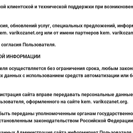
ой клиентской и технической поддержки при возникнове
асия, обновлений услуг, специальных предложений, инфор
. varikozanet.org или от имени партнеров kem. varikozane
 согласия Пользователя.
НОЙ ИНФОРМАЦИИ
еля осуществляется без ограничения срока, любым закон
х данных с использованием средств автоматизации или б
инистрация сайта вправе передавать персональные данные
зователя, оформленного на сайте kem. varikozanet.org.
 быть переданы уполномоченным органам государственно
 установленным законодательством Российской Федерации
 данных Администрация сайта информирует Пользователя 