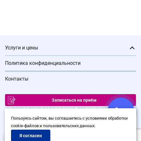
Услуги и цены
Политика конфиденциальности
Контакты
Записаться на приём
ИМЕЮТСЯ ПРОТИВОПОКАЗАНИЯ. ПРОКОНСУЛЬТИРУЙТЕСЬ С
ВРАЧОМ
Пользуясь сайтом, вы соглашаетесь с условиями обработки
cookie-файлов и пользовательских данных.
© Сеть клиник лазерной хирургии «Варикоза нет», 2026
Политика конфиденциальности
Я согласен