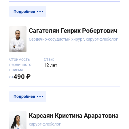
Подробнее
Сагателян Генрих Робертович
Сердечно-сосудистый хирург, хирург-флеболог
Стоимость
Стаж
первичного
12 лет
приема
490 ₽
от
Подробнее
Карсаян Кристина Араратовна
хирург-флеболог