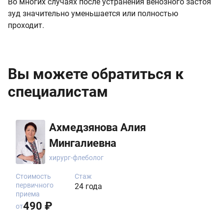
Во многих случаях после устранения венозного застоя
зуд значительно уменьшается или полностью
проходит.
Вы можете обратиться к
специалистам
Ахмедзянова Алия
Мингалиевна
хирург-флеболог
Стоимость
Стаж
первичного
24 года
приема
490 ₽
от