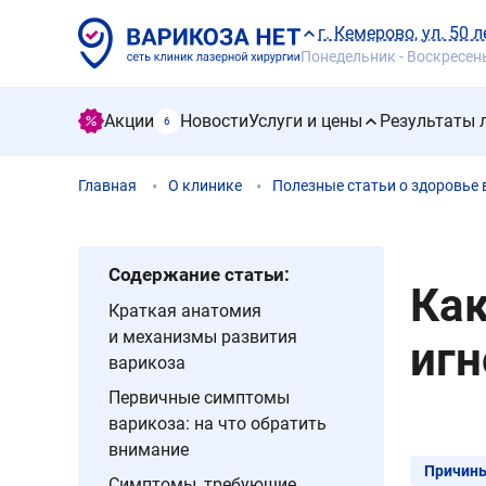
г. Кемерово, ул. 50 л
Понедельник - Воскресенье
Акции
Новости
Услуги и цены
Результаты 
6
Главная
О клинике
Полезные статьи о здоровье 
Содержание статьи:
Как
Краткая анатомия
и механизмы развития
игн
варикоза
Первичные симптомы
варикоза: на что обратить
внимание
Причины
Симптомы, требующие