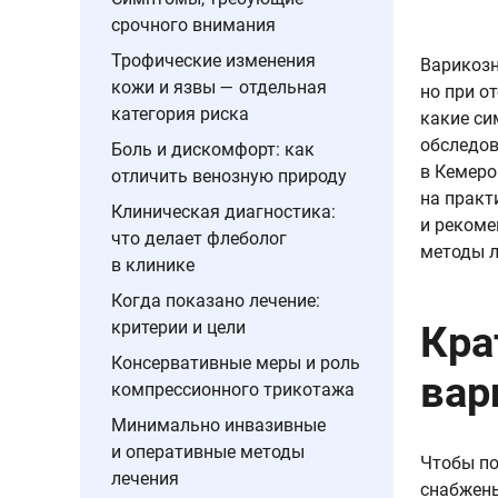
срочного внимания
Трофические изменения
Варикозн
кожи и язвы — отдельная
но при о
категория риска
какие си
обследов
Боль и дискомфорт: как
в Кемеро
отличить венозную природу
на практ
Клиническая диагностика:
и рекоме
что делает флеболог
методы л
в клинике
Когда показано лечение:
критерии и цели
Кра
Консервативные меры и роль
вар
компрессионного трикотажа
Минимально инвазивные
и оперативные методы
Чтобы по
лечения
снабжены