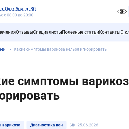
ет Октября, д. 30
 с 08:00 до 20:00
лечения
Отзывы
Специалисты
Полезные статьи
Контакты
О к
вен
Какие симптомы варикоза нельзя игнорировать
ие симптомы варикоз
орировать
 варикоза
Диагностика вен
25.06.2026