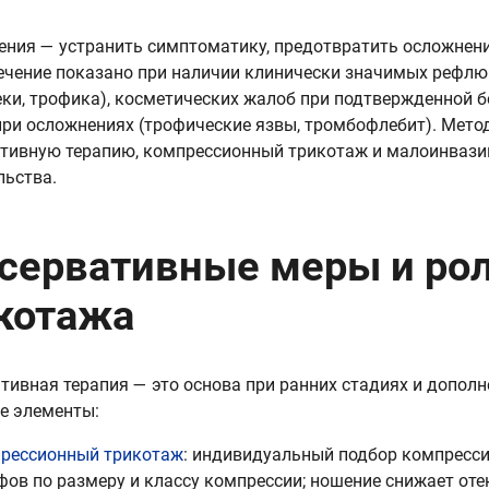
ения — устранить симптоматику, предотвратить осложнени
ечение показано при наличии клинически значимых рефл
теки, трофика), косметических жалоб при подтвержденной 
при осложнениях (трофические язвы, тромбофлебит). Мет
тивную терапию, компрессионный трикотаж и малоинвази
ьства.
сервативные меры и ро
котажа
тивная терапия — это основа при ранних стадиях и дополн
е элементы:
рессионный трикотаж
: индивидуальный подбор компресси
фов по размеру и классу компрессии; ношение снижает оте