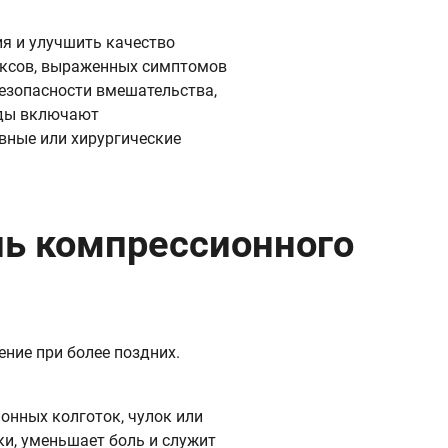
я и улучшить качество
юксов, выраженных симптомов
безопасности вмешательства,
оды включают
вные или хирургические
ль компрессионного
ение при более поздних.
онных колготок, чулок или
ки, уменьшает боль и служит