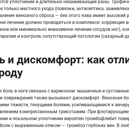
тся уплотнения и длительно незаживающие раны. Трофиче
не только местного ухода (повязки, антисептика, заживля
ранения венозного сброса — без этого язва имеет высокий
ени лечение должно проводиться в комплексе: коррекция 
вное или минимально инвазивное лечение сосудов ног), ко
терапия и контроль сопутствующей патологии (сахарный ди
ь и дискомфорт: как отл
роду
я боль в ноге связана с варикозом: мышечные и суставные
и повреждения также вызывают дискомфорт. Венозная бо
ием тяжести, тянущими болями, усиливающимися к вечеру
авлением компрессионным трикотажем. При флотирующем
нии и локальном уплотнении вероятен тромбофлебит повер
 боли с выраженным отеком — тромбоз глубоких вен. В лю