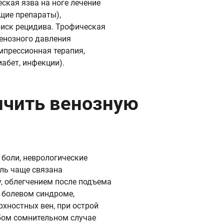
ская язва на ноге лечение
ющие препараты),
 риск рецидива. Трофическая
венозного давления
мпрессионная терапия,
абет, инфекции).
ичить венозную
 боли, неврологические
ль чаще связана
, облегчением после подъема
 болевом синдроме,
хностных вен, при острой
бом сомнительном случае