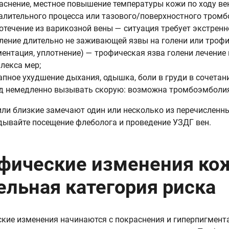
аснение, местное повышение температуры кожи по ходу в
алительного процесса или тазового/поверхностного тромб
отечение из варикозной вены — ситуация требует экстрен
ление длительно не заживающей язвы на голени или троф
ментация, уплотнение) — трофическая язва голени лечение 
лекса мер;
апное ухудшение дыхания, одышка, боли в груди в сочетан
д немедленно вызывать скорую: возможна тромбоэмболия
или близкие замечают один или несколько из перечисленн
дывайте посещение флеболога и проведение УЗДГ вен.
фические изменения кож
ельная категория риска
кие изменения начинаются с покраснения и гиперпигмента