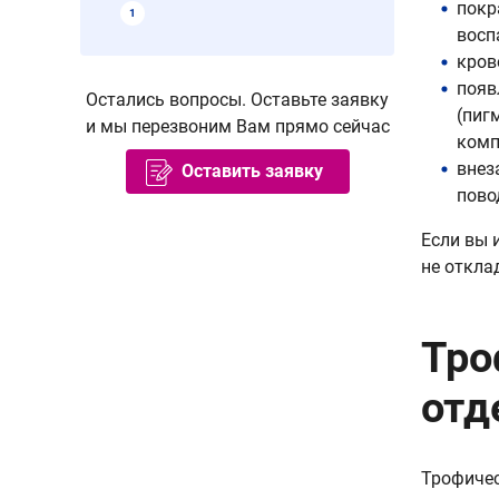
покр
1
восп
кров
появ
Остались вопросы. Оставьте заявку
(пиг
и мы перезвоним Вам прямо сейчас
комп
внез
Оставить заявку
пово
Если вы 
не откла
Тро
отд
Трофичес