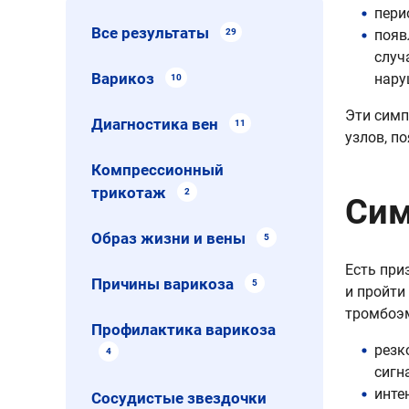
пери
Все результаты
появ
29
случ
Варикоз
нару
10
Эти симп
Диагностика вен
11
узлов, п
Компрессионный
трикотаж
2
Сим
Образ жизни и вены
5
Есть при
Причины варикоза
5
и пройти
тромбоэм
Профилактика варикоза
резк
4
сигн
инте
Сосудистые звездочки