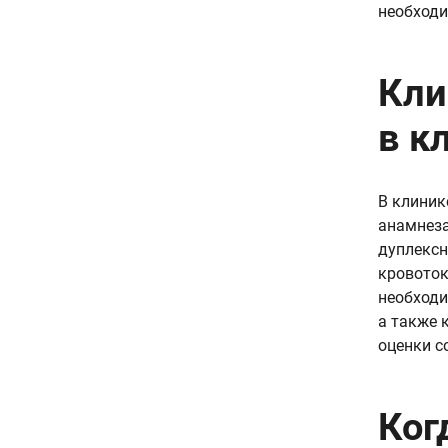
необходи
Кли
в к
В клиник
анамнеза
дуплексн
кровоток
необходи
а также 
оценки с
Ког