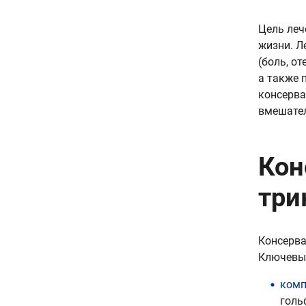
Цель леч
жизни. Л
(боль, о
а также 
консерва
вмешател
Кон
три
Консерва
Ключевы
комп
голь