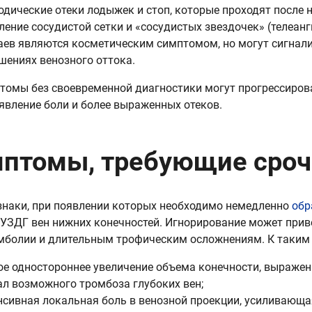
одические отеки лодыжек и стоп, которые проходят после 
ление сосудистой сетки и «сосудистых звездочек» (телеанг
аев являются косметическим симптомом, но могут сигнал
шениях венозного оттока.
томы без своевременной диагностики могут прогрессиров
оявление боли и более выраженных отеков.
птомы, требующие сроч
знаки, при появлении которых необходимо немедленно
обр
 УЗДГ вен нижних конечностей. Игнорирование может приве
болии и длительным трофическим осложнениям. К таким
ое одностороннее увеличение объема конечности, выраже
ал возможного тромбоза глубоких вен;
нсивная локальная боль в венозной проекции, усиливающа