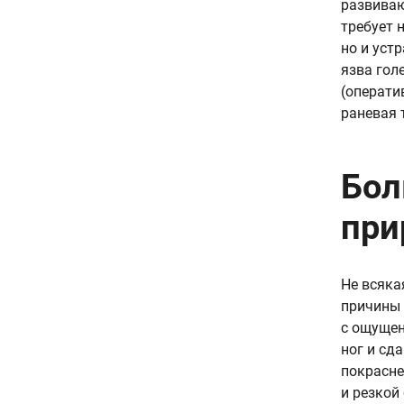
развиваю
требует 
но и уст
язва гол
(операти
раневая 
Бол
при
Не всяка
причины 
с ощущен
ног и сд
покрасне
и резкой