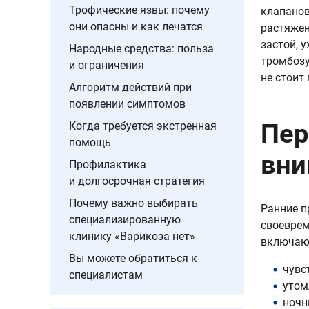
Трофические язвы: почему
клапанов
они опасны и как лечатся
растяжен
застой, 
Народные средства: польза
тромбозу
и ограничения
не стоит
Алгоритм действий при
появлении симптомов
Пер
Когда требуется экстренная
помощь
вни
Профилактика
и долгосрочная стратегия
Почему важно выбирать
Ранние п
специализированную
своеврем
клинику «Варикоза нет»
включаю
Вы можете обратиться к
чувс
специалистам
утом
ночн